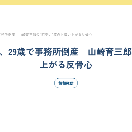
で事務所倒産 山崎育三郎の“泥臭い”原点と這い上がる反骨心
ー、29歳で事務所倒産 山崎育三郎
上がる反骨心
情報発信