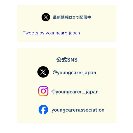
Tweets by youngcarerjapan