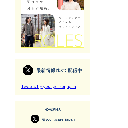
Tweets by youngcarerjapan