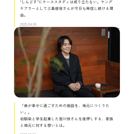
"しんどさ”にケーススタディは成り立たない。ヤング
ケアラーとして三島俊祐さんが今日も発信し続ける理
由。
2025.04.05
「弟が幸せに過ごすための施設を、地元につくりた
い」。
幼馴染と学生起業した宮川快さんを後押しする、家族
と地元に対する想いとは。